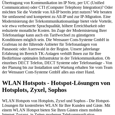
Übertragung von Kommunikation im IP Netz, per UC (Unified
Communication) oder CTI (Computer Telephony Integration)? Oder
möchten Sie die Vorteile von All-IP bereits jetzt nutzen? Wir beraten
Sie umfassend und kompetent zu All-IP und zur IP-Migration. Eine
Modernisierung der Telekommunikationsanlage bietet viele Vorteile,
wie etwa verbesserte Sprachqualität, höhere Erreichbarkeit oder
reduzierte monatliche Kosten. Im Zuge der Modernisierung Ihrer
Telefonanlage kann auch ein Tarifwechsel zu günstigeren
Konditionen möglich sein. Die Wensauer Com-Systeme GmbH in
Grafenau ist der führende Anbieter für Telefonanlagen von
Panasonic oder Auerswald in der Region. Unsere jahrelange
Erfahrung im Bereich TK-Anlagen verhilft Ihnen zur für Ihre
Bedürfnisse optimalen Infrastruktur in der Telekommunikation. Ob
einzelnes DECT Telefon, DECT Systeme oder Telefonanlage - Von
der Planung bis zur Installation und Wartung erhalten Sie vom Team
der Wensauer Com-Systeme GmbH alles aus einer Hand.
WLAN Hotspots - Hotspot-Lösungen von
Hotsplots, Zyxel, Sophos
WLAN Hotspots von Hotsplots, Zyxel und Sophos - Die Hotspot-
Lösungen für kostenfreies WLAN für Ihre Kunden und Gäste. Mit
einem WLAN Hotspot bieten Sie Ihren Gästen einen mobilen
Internet-Zugang, in Zeiten moderner Telekommunikation