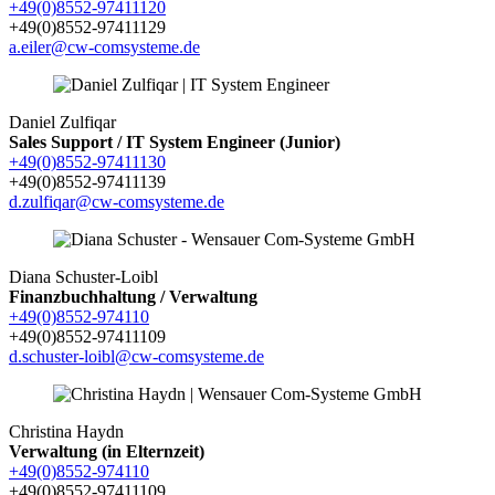
+49(0)8552-97411120
+49(0)8552-97411129
a.eiler@cw-comsysteme.de
Daniel Zulfiqar
Sales Support / IT System Engineer (Junior)
+49(0)8552-97411130
+49(0)8552-97411139
d.zulfiqar@cw-comsysteme.de
Diana Schuster-Loibl
Finanzbuchhaltung / Verwaltung
+49(0)8552-974110
+49(0)8552-97411109
d.schuster-loibl@cw-comsysteme.de
Christina Haydn
Verwaltung (in Elternzeit)
+49(0)8552-974110
+49(0)8552-97411109