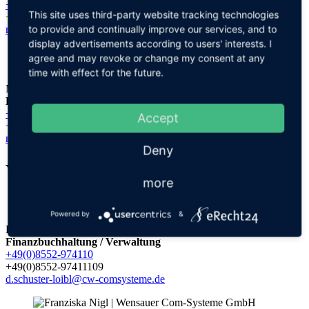
+49(0)8552-97411130
This site uses third-party website tracking technologies
+49(0)8552-97411139
to provide and continually improve our services, and to
m.hartl@cw-comsysteme.de
display advertisements according to users' interests. I
agree and may revoke or change my consent at any
time with effect for the future.
Michael Haydn
Leitung Marketing / E-Commerce
+49(0)8552-97411180
Accept
+49(0)8552-97411189
m.haydn@cw-comsysteme.de
Deny
Verwaltung
more
Powered by
&
Diana Schuster-Loibl
Finanzbuchhaltung / Verwaltung
+49(0)8552-974110
+49(0)8552-97411109
d.schuster-loibl@cw-comsysteme.de