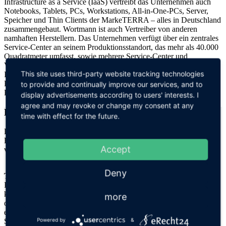
Infrastructure as a Service (IaaS) vertreibt das Unternehmen auch
Notebooks, Tablets, PCs, Workstations, All-in-One-PCs, Server,
Speicher und Thin Clients der MarkeTERRA – alles in Deutschland
zusammengebaut. Wortmann ist auch Vertreiber von anderen
namhaften Herstellern. Das Unternehmen verfügt über ein zentrales
Service-Center an seinem Produktionsstandort, das mehr als 40.000
Quadratmeter umfasst, sowie mehrere Service-Center und
Vertriebsbüros im Ausland. Wortmann arbeitet eng mit dem
This site uses third-party website tracking technologies
ITÖkosystem zusammen. So ist das Unternehmen beispielsweise
Partner des Microsoft Cloud OS Network und außerdem
to provide and continually improve our services, and to
PlatinMitglied des Intel® Technology-Provider-Programms.
display advertisements according to users' interests. I
agree and may revoke or change my consent at any
DIE 4 BASISELEMENTE
time with effect for the future.
Die TERRA CLOUD besteht aus 4 Basiselementen, die je nach
Bedarf mit optionalen Leistungen ergänzt & zu einem Netzwerk
Accept
verbunden werden können.
Deny
TERRA CLOUD Housing
Im Housing-Bereich können einzelne Höheneinheiten und
komplette Racks angemietet werden. Bereits vorhandene Server
more
oder neue, individuelle Serverkonfigurationen können wir Ihnen in
einer sicheren Umgebung bereitstellen. Die Hard- und
Powered by
&
Softwareverwaltung verbleibt beim Eigentümer der Server.