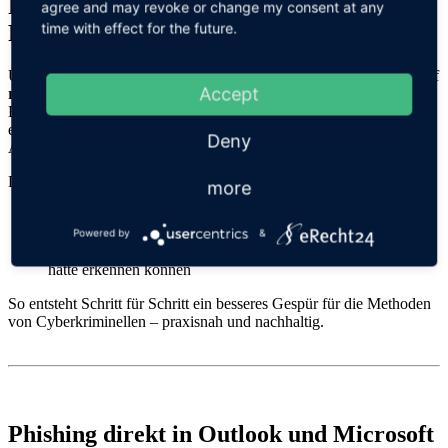
Phishing‑Simulationen – ohne echtes
agree and may revoke or change my consent at any
time with effect for the future.
Risiko
Um das Sicherheitsbewusstsein nachhaltig zu stärken, setzen wir auf
Accept
realitätsnahe Phishing‑Simulationen
. Dabei werden typische
Betrugsversuche nachgestellt, wie sie täglich im Umlauf sind – von
einfachen Täuschungen bis hin zu sehr professionell gestalteten
Deny
Angriffen.
Der große Vorteil:
more
Keine echten Sicherheitsrisiken
Fehler werden als
Lernchance
genutzt
Powered by
&
Direktes Feedback zeigt, woran man die jeweilige E-Mail
hätte erkennen können
So entsteht Schritt für Schritt ein besseres Gespür für die Methoden
von Cyberkriminellen – praxisnah und nachhaltig.
Phishing direkt in Outlook und Microsoft