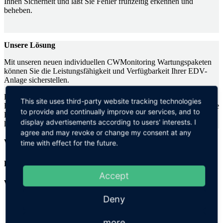
Ihnen Sicherheit und läßt Sie Fehler frühzeitig erkennen und
beheben.
Unsere Lösung
Mit unseren neuen individuellen CWMonitoring Wartungspaketen
können Sie die Leistungsfähigkeit und Verfügbarkeit Ihrer EDV-
Anlage sicherstellen.
Ein Systemspezialist wird Ihnen als zentrale Anlaufstelle für alle
This site uses third-party website tracking technologies
Fragen rund um Ihr Systemumfeld zugeordnet. Dieser verbindet Ihre
to provide and continually improve our services, and to
EDV mit einer intelligenten Monitoring-Software welche eine
display advertisements according to users' interests. I
lückenlose Überwachung gewährleistet.
agree and may revoke or change my consent at any
Wartung und Monitoring Ihrer EDV-Anlage
time with effect for the future.
Leistungen im Überblick
Accept
Wartung
:
Deny
Instandhaltung Ihrer EDV-Anlage
Installation wichtiger Systemupdates
Instandsetzung der Wartungsgeräte bei Auftreten einer
more