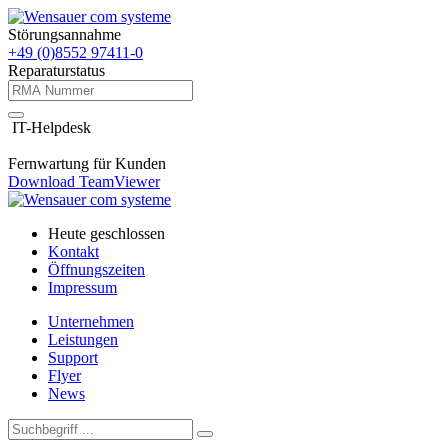
Störungsannahme
+49 (0)8552 97411-0
Reparaturstatus
IT-Helpdesk
Fernwartung für Kunden
Download TeamViewer
Heute geschlossen
Kontakt
Öffnungszeiten
Impressum
Unternehmen
Leistungen
Support
Flyer
News