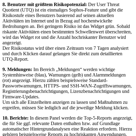
8. Benutzer mit größtem Risikopotenzial:
Der User Threat
Quotient (UTQ) ist ein einmaliges Sophos-Feature und gibt die
Risikostufe eines Benutzers basierend auf seinen aktuellen
Aktivitäten im Internet und in Bezug auf hochentwickelte
Bedrohungen an. Bei geringem Risiko ist das Widget grün. Sobald
riskante Aktivitäten einen bestimmten Schwellenwert überschreiten,
wird das Widget rot und die Anzahl hochriskanter Benutzer wird
angezeigt.
Der Risikostatus wird über einen Zeitraum von 7 Tagen analysiert
und durch Klicken darauf gelangen Sie direkt zum detaillierten
UTQ-Report.
9. Meldungen:
Im Bereich „Meldungen“ werden wichtige
Systemhinweise (blau), Warnungen (gelb) und Alarmmeldungen
(rot) angezeigt. Hierzu zählen beispielsweise Standard-
Passwortwarnungen, HTTPS- und SSH-WAN-Zugriffswarnungen,
Registrierungsbenachrichtigungen, Lizenzbenachrichtigungen und
Firmware-Updates.
Um sich alle Einzelheiten anzeigen zu lassen und Maßnahmen zu
ergreifen, müssen Sie lediglich auf die jeweilige Meldung klicken.
10. Berichte:
In diesem Panel werden die Top-5-Reports angezeigt,
die für Sie ggf. relevante Daten enthalten bzw. auf Grundlage
automatischer Hintergrundanalysen eine Reaktion erfordern. Hierzu
gehören beispielsweise Reports zu hochriskanten Anwendungen,