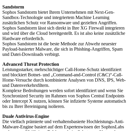
Sandstorm
Sophos Sandstorm bietet Ihrem Unternehmen mit Next-Gen-
Sandbox-Technologie und integriertem Machine Learning
zusätzlichen Schutz vor Ransomware und gezielten Angriffen.
Sophos Sandstorm lässt sich direkt in Ihre XG Firewall integrieren
und wird über die Cloud bereitgestellt. Es ist also keine zusätzliche
Hardware erforderlich.
Sophos Sandstorm ist die beste Methode zur Abwehr neuester
Payload-basierter Malware, die sich in Phishing-Angriffen, Spam
und Datei-Downloads verbirgt.
Advanced Threat Protection
Leistungsstarker, mehrschichtiger Call-Home-Schutz identifiziert
und blockiert Botnet- und „Command-and-Control (C&C)“-Call-
Home-Versuche durch kombinierte Analysen von DNS, IPS, Web-
und Datenverkehrsfiltern.
Komplexe Bedrohungen werden sofort identifiziert und wenn Sie
Synchronized Security im Rahmen von Sophos Central Endpoints
oder Intercept X nutzen, können Sie infizierte Systeme automatisch
bis zu Ihrer Bereinigung isolieren.
Duale Antivirus-Engine
Die vielfach prämierte und verhaltensbasierte Hochleistungs-Anti-
Malware-Engine basiert auf dem Expertenwissen der SophosLabs