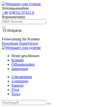
Störungsannahme
+49 (0)8552 97411-0
Reparaturstatus
IT-Helpdesk
Fernwartung für Kunden
Download TeamViewer
Heute geschlossen
Kontakt
Öffnungszeiten
Impressum
Unternehmen
Leistungen
Support
Flyer
News