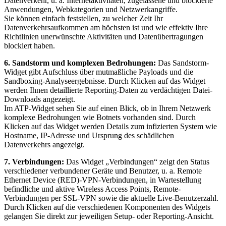
Datenverkehr, u. a. Internetaktivitäten, zugelassene und blockierte
Anwendungen, Webkategorien und Netzwerkangriffe.
Sie können einfach feststellen, zu welcher Zeit Ihr
Datenverkehrsaufkommen am höchsten ist und wie effektiv Ihre
Richtlinien unerwünschte Aktivitäten und Datenübertragungen
blockiert haben.
6. Sandstorm und komplexen Bedrohungen:
Das Sandstorm-
Widget gibt Aufschluss über mutmaßliche Payloads und die
Sandboxing-Analyseergebnisse. Durch Klicken auf das Widget
werden Ihnen detaillierte Reporting-Daten zu verdächtigen Datei-
Downloads angezeigt.
Im ATP-Widget sehen Sie auf einen Blick, ob in Ihrem Netzwerk
komplexe Bedrohungen wie Botnets vorhanden sind. Durch
Klicken auf das Widget werden Details zum infizierten System wie
Hostname, IP-Adresse und Ursprung des schädlichen
Datenverkehrs angezeigt.
7. Verbindungen:
Das Widget „Verbindungen“ zeigt den Status
verschiedener verbundener Geräte und Benutzer, u. a. Remote
Ethernet Device (RED)-VPN-Verbindungen, in Wartestellung
befindliche und aktive Wireless Access Points, Remote-
Verbindungen per SSL-VPN sowie die aktuelle Live-Benutzerzahl.
Durch Klicken auf die verschiedenen Komponenten des Widgets
gelangen Sie direkt zur jeweiligen Setup- oder Reporting-Ansicht.