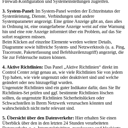
Firewall-Konfiguration und Systemeinstellungen zugreifen.
3. System-Panel:
Im System-Panel werden der Echtzeitstatus der
Systemleistung, Dienste, Verbindungen und andere
Systemparameter angezeigt. Eine grüne Anzeige gibt an, dass alles
in Ordnung ist, eine orangefarbene Anzeige weist auf eine Warnung
hin und eine rote Anzeige informiert über ein Problem, auf das Sie
sofort reagieren müssen.
Beim Klicken auf einzelne Elemente werden weitere Details,
Diagramme sowie hilfreiche System- und Netzwerktools (u. a. Ping,
Traceroute, Paketerfassung und Befehlszeilenzugriff) angezeigt, die
Sie zur Fehlersuche nutzen können.
4. Aktive Richtlinien:
Das Panel „Aktive Richtlinien“ direkt im
Control Center zeigt genau an, wie viele Richtlinien Sie von jedem
Typ haben, wie viele ungenutzt oder deaktiviert sind und welche
geändert oder neu hinzugefügt wurden.
Ungenutzte Richtlinien sind ein guter Indikator dafür, dass Sie Ihr
Richtlinien-Set prüfen und ggf. bestimmte Richtlinien löschen
sollten, da ungenutzte Richtlinien Sicherheitslücken oder
Schwachstellen in Ihrem Netzwerk verursachen könnten und
wahrscheinlich nicht mehr relevant sind.
5. Übersicht über den Datenverkehr:
Hier erhalten Sie einen
Überblick über den in den letzten 24 Stunden verarbeiteten