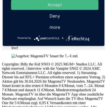
Accept
Alle 104 Spiele der Fußball-WM 2026 live
44 WM-Spiele exklusiv bei MagentaTV, inklusive
6x Sechzehntelfinale
Deny
3x Achtelfinale
2x Viertelfinale
more
Umfangreiche Live-Berichterstattung
Flexibel auf 5 Geräten nutzbar mit 3 parallellen Streams
Alle Partien in HD und UHD Qualität
Powered by
&
Copyrights: Billy the Kid SN03 © 2025 MGM+ Studios LLC. All
rights reserved. | Interview with the Vampire SN02 © 2024 AMC
Network Entertainment LLC. All rights reserved. 1) Streaming-
Dienste bis auf RTL+ Premium erfordern einen separaten Vertrag. 2)
Aktion gilt bis 30.04.2026 für MagentaTV Neukunden. MagentaTV
Smart kostet in den ersten 6 Monaten 0 €/Monat, vom 7.–24. Monat
7 €/Monat und danach 11 €/Monat. Mindestvertragslaufzeit 24
Monate. MagentaTV ist über die MagentaTV App ohne zusätzliche
Hardware empfangbar. Auf Wunsch kann die TV-Box MagentaTV
One für 5 €/Monat zzgl. 6,95 € Versandkosten mit einer