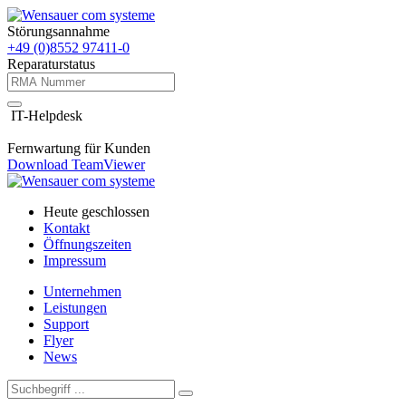
Störungsannahme
+49 (0)8552 97411-0
Reparaturstatus
IT-Helpdesk
Fernwartung für Kunden
Download TeamViewer
Heute geschlossen
Kontakt
Öffnungszeiten
Impressum
Unternehmen
Leistungen
Support
Flyer
News