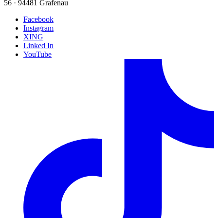
56 · 94481 Grafenau
Facebook
Instagram
XING
Linked In
YouTube