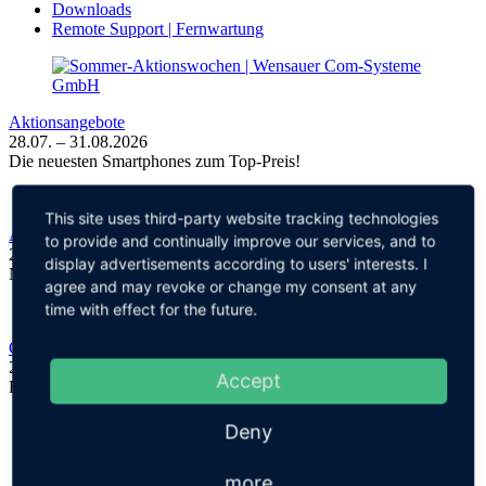
Downloads
Remote Support | Fernwartung
Aktionsangebote
28.07. – 31.08.2026
Die neuesten Smartphones zum Top-Preis!
This site uses third-party website tracking technologies
Apple Aktion
to provide and continually improve our services, and to
20.07. – 31.08.2026
display advertisements according to users' interests. I
Neues iPhone wählen und Unlimited Vorteil sichern!
agree and may revoke or change my consent at any
time with effect for the future.
Cloud Computing mit TerraCloud
27.05.2026
Accept
Ein starker Partner für moderne Computer-Lösungen
Deny
more