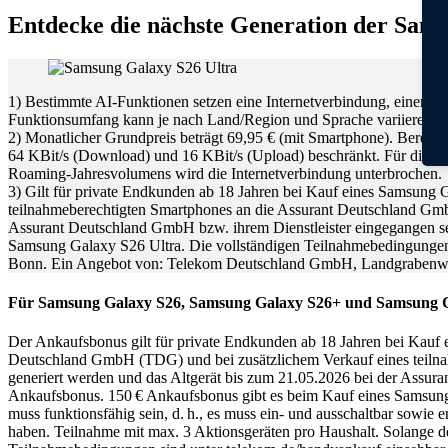
Entdecke die nächste Generation der Sam
1) Bestimmte AI-Funktionen setzen eine Internetverbindung, einen S
Funktionsumfang kann je nach Land/Region und Sprache variieren.
2) Monatlicher Grundpreis beträgt 69,95 € (mit Smartphone). Bereit
64 KBit/s (Download) und 16 KBit/s (Upload) beschränkt. Für die L
Roaming-Jahresvolumens wird die Internetverbindung unterbrochen.
3) Gilt für private Endkunden ab 18 Jahren bei Kauf eines Samsun
teilnahmeberechtigten Smartphones an die Assurant Deutschland Gmb
Assurant Deutschland GmbH bzw. ihrem Dienstleister eingegangen sei
Samsung Galaxy S26 Ultra. Die vollständigen Teilnahmebedingungen
Bonn. Ein Angebot von: Telekom Deutschland GmbH, Landgrabenw
Für Samsung Galaxy S26, Samsung Galaxy S26+ und Samsung G
Der Ankaufsbonus gilt für private Endkunden ab 18 Jahren bei Kau
Deutschland GmbH (TDG) und bei zusätzlichem Verkauf eines teiln
generiert werden und das Altgerät bis zum 21.05.2026 bei der Assura
Ankaufsbonus. 150 € Ankaufsbonus gibt es beim Kauf eines Samsung
muss funktionsfähig sein, d. h., es muss ein- und ausschaltbar sowi
haben. Teilnahme mit max. 3 Aktionsgeräten pro Haushalt. Solange 