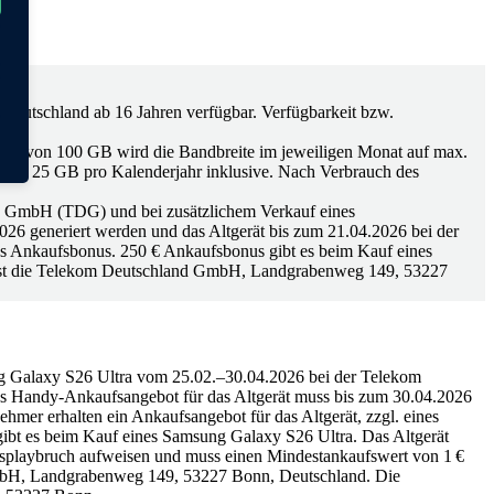
Deutschland ab 16 Jahren verfügbar. Verfügbarkeit bzw.
umen von 100 GB wird die Bandbreite im jeweiligen Monat auf max.
 von 25 GB pro Kalenderjahr inklusive. Nach Verbrauch des
nd GmbH (TDG) und bei zusätzlichem Verkauf eines
6 generiert werden und das Altgerät bis zum 21.04.2026 bei der
nes Ankaufsbonus. 250 € Ankaufsbonus gibt es beim Kauf eines
n ist die Telekom Deutschland GmbH, Landgrabenweg 149, 53227
g Galaxy S26 Ultra vom 25.02.–30.04.2026 bei der Telekom
s Handy-Ankaufsangebot für das Altgerät muss bis zum 30.04.2026
hmer erhalten ein Ankaufsangebot für das Altgerät, zzgl. eines
bt es beim Kauf eines Samsung Galaxy S26 Ultra. Das Altgerät
 Displaybruch aufweisen und muss einen Mindestankaufswert von 1 €
d GmbH, Landgrabenweg 149, 53227 Bonn, Deutschland. Die