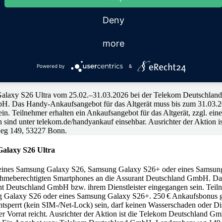
sung Galaxy Smartphones
Deny
more
amsung Account oder ein Google Konto-Login voraus. Galaxy AI ist in 
Powered by
&
stellungspreis 39,95 €. Mindestlaufzeit 24 Monate. Ab einem Datenvol
ändergruppen 2 und 3 ist im Tarif ein Roaming-Jahresvolumen in Höhe
g Galaxy S26 Ultra vom 25.02.–31.03.2026 bei der Telekom Deutschla
H. Das Handy-Ankaufsangebot für das Altgerät muss bis zum 31.03.202
n. Teilnehmer erhalten ein Ankaufsangebot für das Altgerät, zzgl. ei
 sind unter telekom.de/handyankauf einsehbar. Ausrichter der Aktio
eg 149, 53227 Bonn.
alaxy S26 Ultra
f eines Samsung Galaxy S26, Samsung Galaxy S26+ oder eines Samsun
ahmeberechtigten Smartphones an die Assurant Deutschland GmbH. Da
nt Deutschland GmbH bzw. ihrem Dienstleister eingegangen sein. Teilne
 Galaxy S26 oder eines Samsung Galaxy S26+. 250 € Ankaufsbonus gi
e entsperrt (kein SIM-/Net-Lock) sein, darf keinen Wasserschaden oder
der Vorrat reicht. Ausrichter der Aktion ist die Telekom Deutschlan