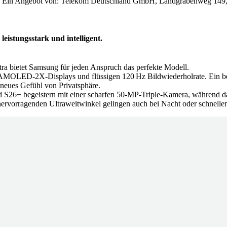
ar. Ein Angebot von: Telekom Deutschland GmbH, Landgrabenweg 149
eistungsstark und intelligent.
a bietet Samsung für jeden Anspruch das perfekte Modell.
‑AMOLED‑2X‑Displays und flüssigen 120 Hz Bildwiederholrate. Ein beso
z neues Gefühl von Privatsphäre.
d S26+ begeistern mit einer scharfen 50‑MP‑Triple‑Kamera, während da
rvorragenden Ultraweitwinkel gelingen auch bei Nacht oder schnel